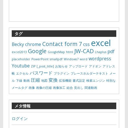
タグ
excel
Contact form 7
Becky
chrome
css
Google
JW-CAD
pdf
excel2013
GoogleMap
html
Lhaplus
wordpress
placeholder
PowerPoint
smallpdf
Windows7
word
Youtube
ZIP
[_post_title]
お知らせ
アップロード
アドオン
アドレス
パスワード
帳
エクセル
プラグイン
プレースホルダーテキスト
メー
圧縮
変換
ル
下線
動画
地図
拡張機能
書式設定
検索エンジン
特別な
メールタグ
画像
画像の圧縮
画像加工
結合
見出し
関連動画
メタ情報
ログイン