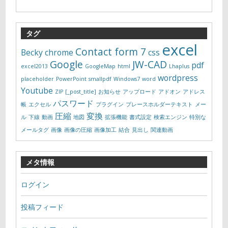
タグ
excel
Contact form 7
Becky
chrome
css
Google
JW-CAD
pdf
excel2013
GoogleMap
html
Lhaplus
wordpress
placeholder
PowerPoint
smallpdf
Windows7
word
Youtube
ZIP
[_post_title]
お知らせ
アップロード
アドオン
アドレス
パスワード
帳
エクセル
プラグイン
プレースホルダーテキスト
メー
圧縮
変換
ル
下線
動画
地図
拡張機能
書式設定
検索エンジン
特別な
メールタグ
画像
画像の圧縮
画像加工
結合
見出し
関連動画
メタ情報
ログイン
投稿フィード